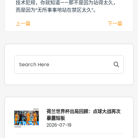
技术犯规，你就知道——那不是因为站得太久，
而是因为“无所事事地站在禁区太久”。
上一篇
下一篇
荷兰世界杯出局回顾：点球大战再次
暴露短板
2026-07-19