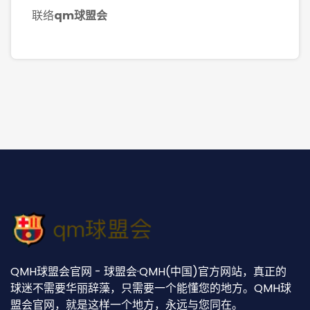
联络
qm球盟会
QMH球盟会官网 - 球盟会·QMH(中国)官方网站，真正的
球迷不需要华丽辞藻，只需要一个能懂您的地方。QMH球
盟会官网，就是这样一个地方，永远与您同在。