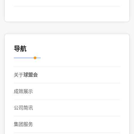
导航
关于
球盟会
成效展示
公司简讯
集团服务