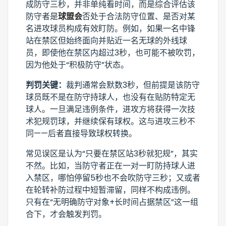
成防守三秒，并非单纯看时间，而是综合评估该
防守者是
球盟会
否处于合法防守位置、是否对某
名进攻球员构成有效盯防。例如，如果一名中锋
站在禁区但始终面向并贴近一名无球的外线球
员，即使他在禁区内超过3秒，也可能不被吹罚，
因为他处于“积极防守”状态。
判罚关键：
裁判通常会默数3秒，但前提是该防守
球员既不是在防守持球人，也没有在贴防特定无
球人。一旦满足违例条件，进攻方将获得一次技
术犯规罚球，并继续保有球权。这与进攻三秒不
同——后者直接导致球权转换。
常见误区是认为“只要在禁区站3秒就犯规”，其实
不然。比如，当防守者正在一对一盯防持球人进
入禁区，哪怕停留5秒也不会吹防守三秒；又或者
在轮转补防过程中短暂滞留，同样不构成违例。
只有在“无明确防守对象+长时间占据禁区”这一组
合下，才会触发判罚。