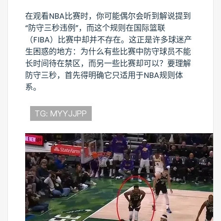
在观看NBA比赛时，你可能偶尔会听到解说提到
“防守三秒违例”，而这个规则在国际篮联
（FIBA）比赛中却并不存在。这正是许多球迷产
生困惑的地方：为什么有些比赛中防守球员不能
长时间待在禁区，而另一些比赛却可以？要理解
防守三秒，首先得明确它只适用于NBA规则体
系。