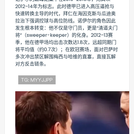
2012–14年为标志。此时德甲已进入高压逼抢与
快速转换主导的时代，拜仁在海因克斯与瓜迪奥
拉治下强调控球与高位防线。诺伊尔的角色因此
发生根本转变：他不仅是守门员，更是“清道夫门
将”（sweeper-keeper）的化身。2012–13赛
季，他在德甲场均出击次数达1.8次，远超同期门
将平均值（约0.7次）；在欧冠赛场，面对巴萨时
多次冲出禁区解围梅西与哈维的直塞，直接瓦解
对方反击链条。