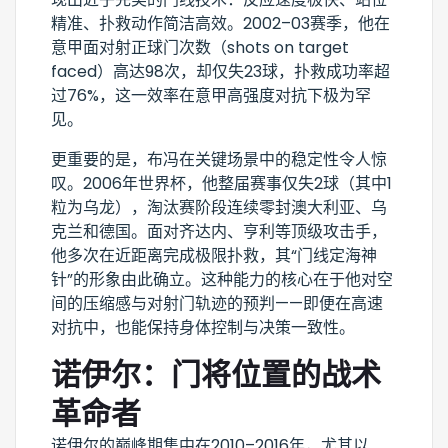
精准、扑救动作简洁高效。2002–03赛季，他在
意甲面对射正球门次数（shots on target
faced）高达98次，却仅失23球，扑救成功率超
过76%，这一效率在意甲高强度对抗下极为罕
见。
更重要的是，布冯在关键场景中的稳定性令人惊
叹。2006年世界杯，他整届赛事仅失2球（其中1
粒为乌龙），淘汰赛阶段连续零封澳大利亚、乌
克兰和德国。面对齐达内、亨利等顶级攻击手，
他多次在近距离完成极限扑救，其“门线定海神
针”的形象由此确立。这种能力的核心在于他对空
间的压缩感与对射门轨迹的预判——即便在高速
对抗中，也能保持身体控制与决策一致性。
诺伊尔：门将位置的战术
革命者
诺伊尔的巅峰期集中在2010–2016年，尤其以