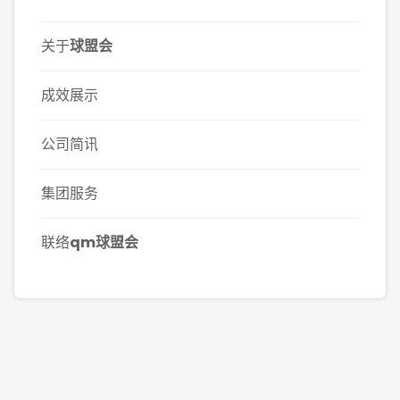
关于
球盟会
成效展示
公司简讯
集团服务
联络
qm球盟会