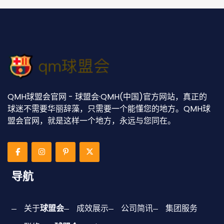
QMH球盟会官网 - 球盟会·QMH(中国)官方网站，真正的
球迷不需要华丽辞藻，只需要一个能懂您的地方。QMH球
盟会官网，就是这样一个地方，永远与您同在。
导航
关于
球盟会
成效展示
公司简讯
集团服务