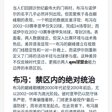
当人们回顾21世纪最伟大的门将时，布冯与诺伊
尔的名字几乎必然并列出现。但若聚焦于各自巅
峰期的表现，一个明显的数据反差浮现：布冯在
2002–03赛季意甲仅失23球，完成24场零封；而
诺伊尔在2012–13赛季德甲失18球，零封21场。表
面看，两人数据接近，但深入比赛环境与战术角
色后，差异逐渐显现——布冯的巅峰建立在极致
的门线稳定性和一对一扑救上，而诺伊尔则重新
定义了门将的活动半径与出球参与度。这种差异
不仅反映时代变迁，更揭示两人
qm球盟会
能力
边界的本质区别。
布冯：禁区内的绝对统治
布冯的巅峰期横跨2000年代初至2010年前后，尤
以2002–06年为高光阶段。彼时意甲仍以防守体
系严密、节奏偏慢著称，门将更多被视作“最后一
道防线”，而非进攻发起点。在此背景下，布冯展
现出近乎完美的门线技术：反应速度极快、站位