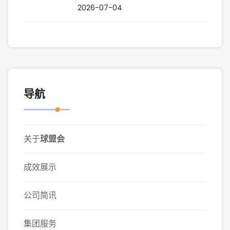
2026-07-04
导航
关于
球盟会
成效展示
公司简讯
集团服务