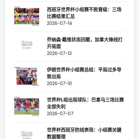
西班牙世界杯小组赛不败晋级：三场
比赛结果汇总
2026-07-14
乔纳森·戴维状态回暖，加拿大锋线打
开局面
2026-07-13
伊朗世界杯小组赛总结：平局过多导
致出局
2026-07-10
世界杯L组出局球队：巴拿马三场比赛
全部失利
2026-07-07
世界杯西班牙防线表现：小组赛关键
数据整理