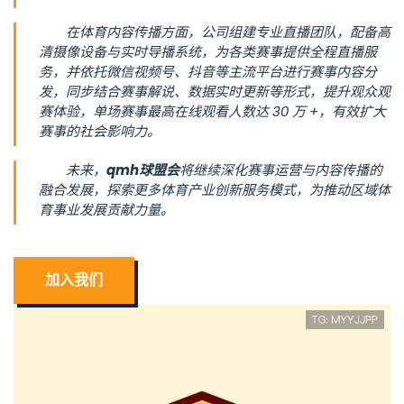
在体育内容传播方面，公司组建专业直播团队，配备高
清摄像设备与实时导播系统，为各类赛事提供全程直播服
务，并依托微信视频号、抖音等主流平台进行赛事内容分
发，同步结合赛事解说、数据实时更新等形式，提升观众观
赛体验，单场赛事最高在线观看人数达 30 万 +，有效扩大
赛事的社会影响力。
未来，
qmh球盟会
将继续深化赛事运营与内容传播的
融合发展，探索更多体育产业创新服务模式，为推动区域体
育事业发展贡献力量。
加入我们