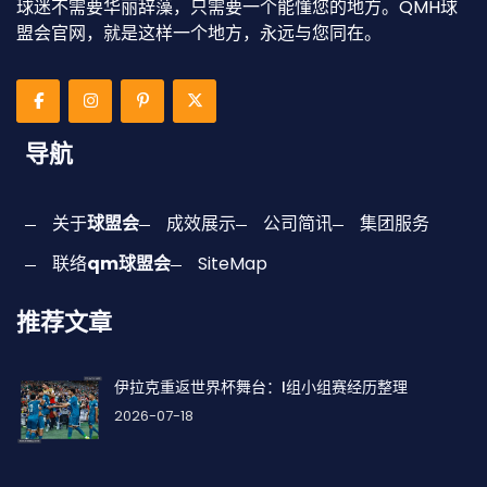
球迷不需要华丽辞藻，只需要一个能懂您的地方。QMH球
盟会官网，就是这样一个地方，永远与您同在。
导航
关于
球盟会
成效展示
公司简讯
集团服务
联络
qm球盟会
SiteMap
推荐文章
伊拉克重返世界杯舞台：I组小组赛经历整理
2026-07-18