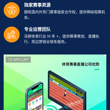
独家赛事资源
拥有国内外热门赛事独家合作权，提供稀缺观赛机
会。
专业运营团队
深耕体育行业 10 年 +，提供赛事策划、直播执
行、周边营销全链条服务。