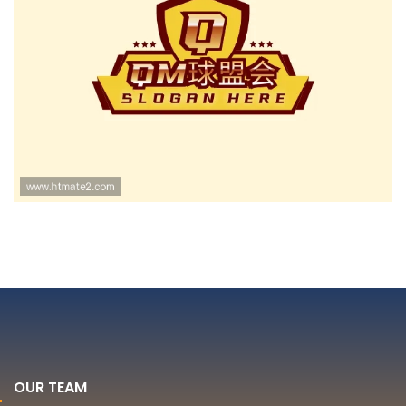
OUR TEAM