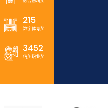
融合创新奖
215
数字体育奖
3452
精英职业奖