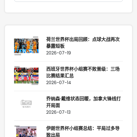
荷兰世界杯出局回顾：点球大战再次
暴露短板
2026-07-19
西班牙世界杯小组赛不败晋级：三场
比赛结果汇总
2026-07-14
乔纳森·戴维状态回暖，加拿大锋线打
开局面
2026-07-13
伊朗世界杯小组赛总结：平局过多导
致出局