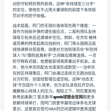
对防守轮转的预判获得。这种“非持球型三分手”
的定位，使他在不占用大量球权的前提下有效惩
罚对手的防守收缩。
战术层面，阿门的无球价值体现在两个维度：一
是作为挡拆外弹的潜在接应点，二是利用队友持
球吸引包夹后迅速填补空位。例如，在杰伦·格林
或范弗利特发起高位挡拆时，阿门常从弱侧沿底
线快速移动至底角，迫使对方协防球员在“补防持
球人”与“跟防底角射手”之间做出艰难选择。一旦
防守稍有迟疑，他便能获得高质量出手机会。此
外，他与申京的配合也逐渐形成默契——当申京
在肘区持球策应，阿门会通过连续交叉跑动扰乱
对方盯防，创造短暂错位或空档。这种“动态无
球”不仅提升个人效率，也为全队进攻拉开空间，
缓解核心持球人的压力。相较之下，同位置其他
新秀如奥斯汀·里夫斯早
qmh球盟会官网
期更多
依赖持球单打，而阿门则更早展现出体系化无球
意识，这使其在现代NBA的空间逻辑中更具适配