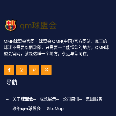
QMH球盟会官网 - 球盟会·QMH(中国)官方网站，真正的
球迷不需要华丽辞藻，只需要一个能懂您的地方。QMH球
盟会官网，就是这样一个地方，永远与您同在。
导航
关于
球盟会
成效展示
公司简讯
集团服务
联络
qm球盟会
SiteMap