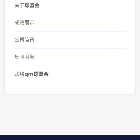
关于
球盟会
成效展示
公司简讯
集团服务
联络
qm球盟会