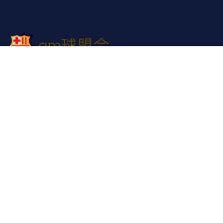
QMH球盟会官网 - 球盟会·QMH(中国)官方网站，真正的
球迷不需要华丽辞藻，只需要一个能懂您的地方。QMH球
盟会官网，就是这样一个地方，永远与您同在。
导航
关于
球盟会
成效展示
公司简讯
集团服务
联络
qm球盟会
SiteMap