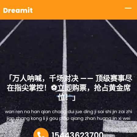
「万人呐喊，千场对决 —— 顶级赛事尽
在指尖掌控！⚽立即购票，抢占黄金席
位！」
wan ren na han qian chang dui jue ding ji sai shi jin zai zhi
jian zhang kong li ji gou piao qiang zhan huang jin xi wei
15443623700