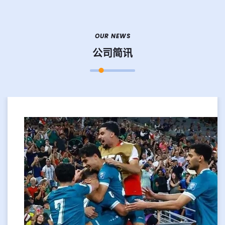
OUR NEWS
公司简讯
2026-07-13
乔纳森·戴维状态回暖，加拿大锋线打开局面
戴维破门助加拿大逆转局势 在2026年世界杯小组赛第
二轮的关键一战中，加拿大前锋乔纳森·戴维状态明显
回暖，打入全场唯一进球，帮助球队1比0力克突尼
斯，为东道主保留了出线希望。此役过后，加拿大积3
分暂列...