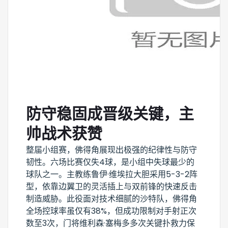
防守稳固成晋级关键，主
帅战术获赞
整届小组赛，佛得角展现出极强的纪律性与防守
韧性。六场比赛仅失4球，是小组中失球最少的
球队之一。主教练鲁伊·维埃拉大胆采用5-3-2阵
型，依靠边翼卫的灵活插上与双前锋的快速反击
制造威胁。此役面对技术细腻的沙特队，佛得角
全场控球率虽仅有38%，但成功限制对手射正次
数至3次，门将维利森·塞梅多多次关键扑救力保