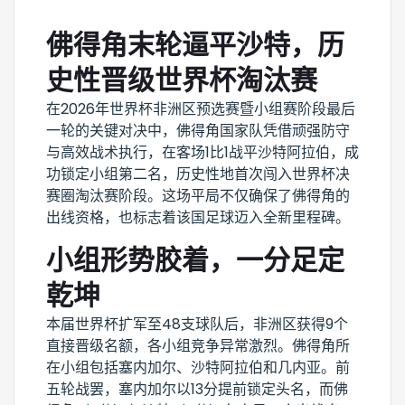
佛得角末轮逼平沙特，历
史性晋级世界杯淘汰赛
在2026年世界杯非洲区预选赛暨小组赛阶段最后
一轮的关键对决中，佛得角国家队凭借顽强防守
与高效战术执行，在客场1比1战平沙特阿拉伯，成
功锁定小组第二名，历史性地首次闯入世界杯决
赛圈淘汰赛阶段。这场平局不仅确保了佛得角的
出线资格，也标志着该国足球迈入全新里程碑。
小组形势胶着，一分足定
乾坤
本届世界杯扩军至48支球队后，非洲区获得9个
直接晋级名额，各小组竞争异常激烈。佛得角所
在小组包括塞内加尔、沙特阿拉伯和几内亚。前
五轮战罢，塞内加尔以13分提前锁定头名，而佛