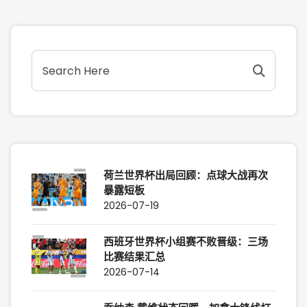
荷兰世界杯出局回顾：点球大战再次
暴露短板
2026-07-19
西班牙世界杯小组赛不败晋级：三场
比赛结果汇总
2026-07-14