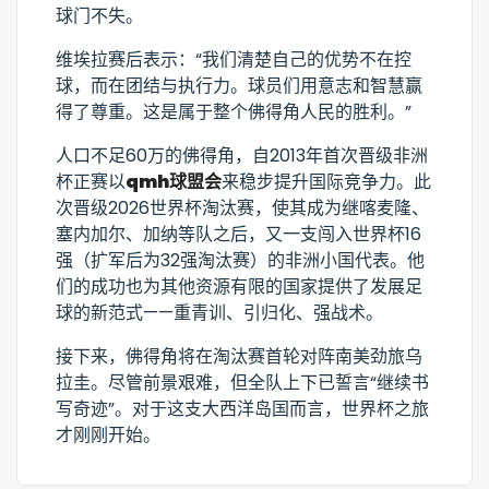
球门不失。
维埃拉赛后表示：“我们清楚自己的优势不在控
球，而在团结与执行力。球员们用意志和智慧赢
得了尊重。这是属于整个佛得角人民的胜利。”
人口不足60万的佛得角，自2013年首次晋级非洲
杯正赛以
qmh球盟会
来稳步提升国际竞争力。此
次晋级2026世界杯淘汰赛，使其成为继喀麦隆、
塞内加尔、加纳等队之后，又一支闯入世界杯16
强（扩军后为32强淘汰赛）的非洲小国代表。他
们的成功也为其他资源有限的国家提供了发展足
球的新范式——重青训、引归化、强战术。
接下来，佛得角将在淘汰赛首轮对阵南美劲旅乌
拉圭。尽管前景艰难，但全队上下已誓言“继续书
写奇迹”。对于这支大西洋岛国而言，世界杯之旅
才刚刚开始。