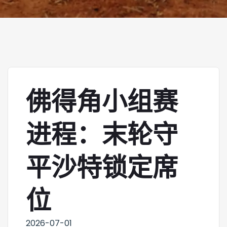
佛得角小组赛
进程：末轮守
平沙特锁定席
位
2026-07-01