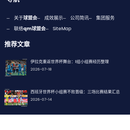
关于
球盟会
成效展示
公司简讯
集团服务
联络
qm球盟会
SiteMap
推荐文章
伊拉克重返世界杯舞台：I组小组赛经历整理
2026-07-18
西班牙世界杯小组赛不败晋级：三场比赛结果汇总
2026-07-14
找到我们