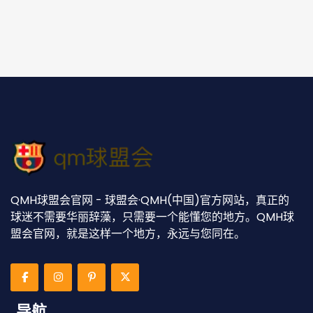
QMH球盟会官网 - 球盟会·QMH(中国)官方网站，真正的
球迷不需要华丽辞藻，只需要一个能懂您的地方。QMH球
盟会官网，就是这样一个地方，永远与您同在。
导航