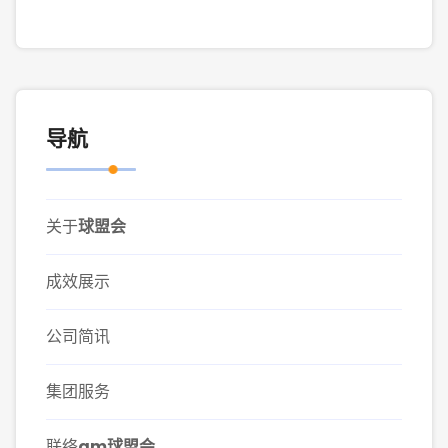
导航
关于
球盟会
成效展示
公司简讯
集团服务
联络
qm球盟会