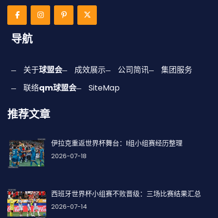
导航
关于
球盟会
成效展示
公司简讯
集团服务
联络
qm球盟会
SiteMap
推荐文章
伊拉克重返世界杯舞台：I组小组赛经历整理
2026-07-18
西班牙世界杯小组赛不败晋级：三场比赛结果汇总
2026-07-14