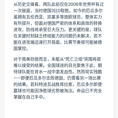
从历史交锋看，两队此前仅在2006年世界杯有过
一次碰面，当时德国3比0取胜。如今的厄瓜多尔
虽拥有瓦伦西亚、凯塞多等旅欧球员，整体实力
有所提升，但面对德国严密的体系和高效的转换
进攻，防线将承受巨大压力。更关键的是，球队
在关键时刻缺乏终结能力的问题仍未解决，若不
能在进攻端迅速打开局面，比赛节奏很可能被德
国掌控。
对于南美劲旅而言，未能从“死亡之组”突围将是
难以接受的结果。全国球迷的目光聚焦于此，期
待球队能在背水一战中激发血性。然而现实残酷
——即便厄瓜多尔击败德国，仍需看另一场比赛
的结果。若科特迪瓦战胜库拉索，厄瓜多尔即便
赢球也可能因净胜球劣势被淘汰。命运已不完全
掌握在自己手中。