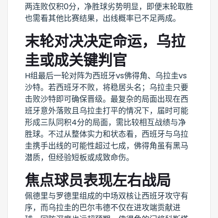
两连败仅积0分，净胜球劣势明显，即便末轮取胜
也需看其他比赛结果，出线概率已不足两成。
末轮对决决定命运，乌拉
圭或成关键判官
H组最后一轮对阵为西班牙vs佛得角、乌拉圭vs
沙特。若西班牙不败，将稳居头名；乌拉圭只要
击败沙特即可确保晋级。最复杂的局面出现在西
班牙意外落败且乌拉圭打平的情况下，届时可能
形成三队同积4分的局面，需比较相互战绩与净
胜球。不过从整体实力和状态看，西班牙与乌拉
圭携手出线的可能性超过七成，佛得角虽有黑马
潜质，但经验短板或成致命伤。
焦点球员表现左右战局
佩德里与罗德里组成的中场双核让西班牙攻守有
序，而乌拉圭的巴尔韦德不仅在进攻端贡献进