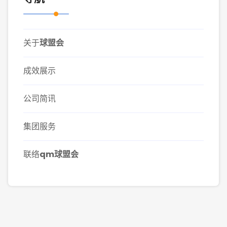
关于
球盟会
成效展示
公司简讯
集团服务
联络
qm球盟会