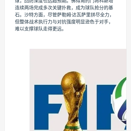
球，回防深度也远超预期。佛得角的门将科斯塔
连续两场完成多次关键扑救，成为球队抢分的基
石。沙特方面，尽管萨勒姆·达瓦萨里拼尽全力，
但整体战术执行力与对抗强度明显逊色于对手，
难以支撑球队走得更远。