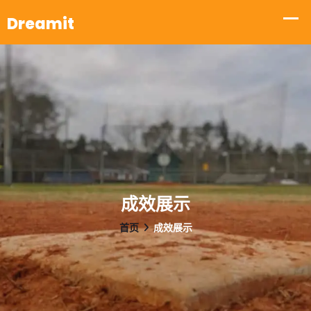
成效展示
首页
成效展示