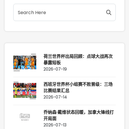
荷兰世界杯出局回顾：点球大战再次
暴露短板
2026-07-19
西班牙世界杯小组赛不败晋级：三场
比赛结果汇总
2026-07-14
乔纳森·戴维状态回暖，加拿大锋线打
开局面
2026-07-13