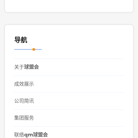
导航
关于
球盟会
成效展示
公司简讯
集团服务
联络
qm球盟会