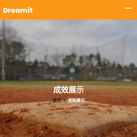
成效展示
首页
成效展示