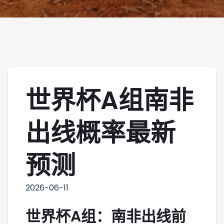
世界杯A组南非
出线概率最新
预测
2026-06-11
世界杯A组：南非出线前