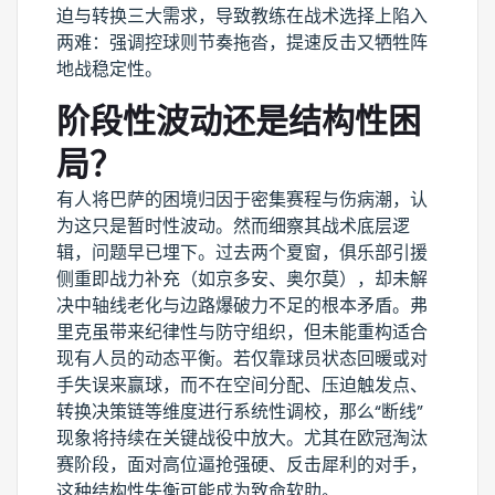
迫与转换三大需求，导致教练在战术选择上陷入
两难：强调控球则节奏拖沓，提速反击又牺牲阵
地战稳定性。
阶段性波动还是结构性困
局？
有人将巴萨的困境归因于密集赛程与伤病潮，认
为这只是暂时性波动。然而细察其战术底层逻
辑，问题早已埋下。过去两个夏窗，俱乐部引援
侧重即战力补充（如京多安、奥尔莫），却未解
决中轴线老化与边路爆破力不足的根本矛盾。弗
里克虽带来纪律性与防守组织，但未能重构适合
现有人员的动态平衡。若仅靠球员状态回暖或对
手失误来赢球，而不在空间分配、压迫触发点、
转换决策链等维度进行系统性调校，那么“断线”
现象将持续在关键战役中放大。尤其在欧冠淘汰
赛阶段，面对高位逼抢强硬、反击犀利的对手，
这种结构性失衡可能成为致命软肋。