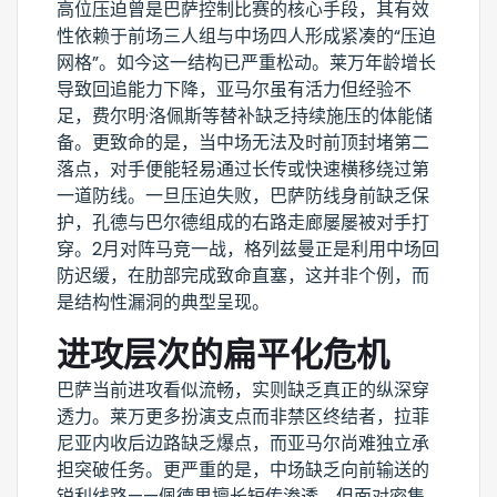
高位压迫曾是巴萨控制比赛的核心手段，其有效
性依赖于前场三人组与中场四人形成紧凑的“压迫
网格”。如今这一结构已严重松动。莱万年龄增长
导致回追能力下降，亚马尔虽有活力但经验不
足，费尔明·洛佩斯等替补缺乏持续施压的体能储
备。更致命的是，当中场无法及时前顶封堵第二
落点，对手便能轻易通过长传或快速横移绕过第
一道防线。一旦压迫失败，巴萨防线身前缺乏保
护，孔德与巴尔德组成的右路走廊屡屡被对手打
穿。2月对阵马竞一战，格列兹曼正是利用中场回
防迟缓，在肋部完成致命直塞，这并非个例，而
是结构性漏洞的典型呈现。
进攻层次的扁平化危机
巴萨当前进攻看似流畅，实则缺乏真正的纵深穿
透力。莱万更多扮演支点而非禁区终结者，拉菲
尼亚内收后边路缺乏爆点，而亚马尔尚难独立承
担突破任务。更严重的是，中场缺乏向前输送的
锐利线路——佩德里擅长短传渗透，但面对密集