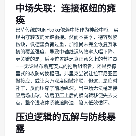
中场失联：连接枢纽的瘫
痪
巴萨传统的tiki-taka依赖中场作为神经中枢，实
现由守转攻的无缝衔接。然而本赛季，德容频繁
伤缺，佩德里负荷过重，加维尚未完全恢复赛季
初的覆盖强度，导致中轴线运转效率大幅下降。
更关键的是，后腰位置缺乏真正意义上的节拍器
——无论是布斯克茨式的拖后组织者，还是罗德
里式的攻防转换枢纽。弗里克尝试让拉菲尼亚回
撤接应，或让莱万深度回撤串联，但这只是临时
补丁，反而压缩了前场纵深。当中场无法稳定接
应后场出球，边后卫压上后的横向转移便失去支
点，整个进攻体系被迫降速，陷入低效循环。
压迫逻辑的瓦解与防线暴
露