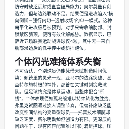
防守时缺乏远射或直塞破局能力；奥尔莫虽有创
造力，但与边路联动不足。结果便是进攻陷入“横
向倒脚—强行内切—远射收场”的单一模式。这种
扁平化进攻极易被预判，对手只需收缩肋部、封
锁禁区弧顶，便可有效化解威胁。数据显示，巴
萨近五场联赛运动战进球仅4粒，其中无一来自
肋部渗透后的低平传中或斜插跑位。
个体闪光难掩体系失衡
不可否认，个别球员仍能凭借天赋制造瞬间优
势：佩德里的灵光一现、亚马尔的边路突破、甚
至特尔施特根的神扑，都曾在关键时刻挽救球
队。但足球终究是体系运动，当整体配合“断
线”，个体表现便如孤岛般难以持续转化为胜势。
弗里克试图通过换人调整节奏，但替补席缺乏能
改变空间结构的变量型球员——托雷技术细腻却
缺乏速度，费尔明勤勉但创造力有限。更深层的
问题在于，现有阵容配置难以同时满足控球、压