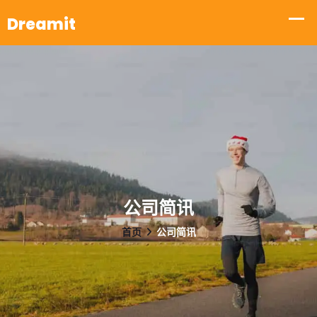
公司简讯
首页
公司简讯