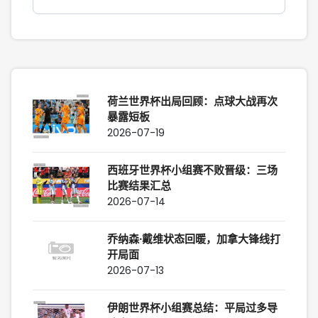
荷兰世界杯出局回顾：点球大战再次
暴露短板
2026-07-19
西班牙世界杯小组赛不败晋级：三场
比赛结果汇总
2026-07-14
乔纳森·戴维状态回暖，加拿大锋线打
开局面
2026-07-13
伊朗世界杯小组赛总结：平局过多导