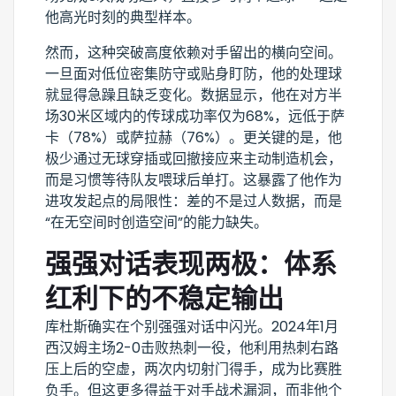
他高光时刻的典型样本。
然而，这种突破高度依赖对手留出的横向空间。
一旦面对低位密集防守或贴身盯防，他的处理球
就显得急躁且缺乏变化。数据显示，他在对方半
场30米区域内的传球成功率仅为68%，远低于萨
卡（78%）或萨拉赫（76%）。更关键的是，他
极少通过无球穿插或回撤接应来主动制造机会，
而是习惯等待队友喂球后单打。这暴露了他作为
进攻发起点的局限性：差的不是过人数据，而是
“在无空间时创造空间”的能力缺失。
强强对话表现两极：体系
红利下的不稳定输出
库杜斯确实在个别强强对话中闪光。2024年1月
西汉姆主场2-0击败热刺一役，他利用热刺右路
压上后的空虚，两次内切射门得手，成为比赛胜
负手。但这更多得益于对手战术漏洞，而非他个