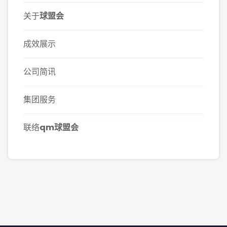
关于
球盟会
成效展示
公司简讯
集团服务
联络
qm球盟会