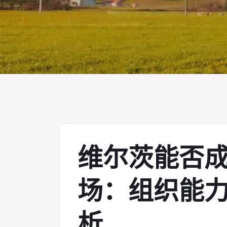
维尔茨能否
场：组织能
析