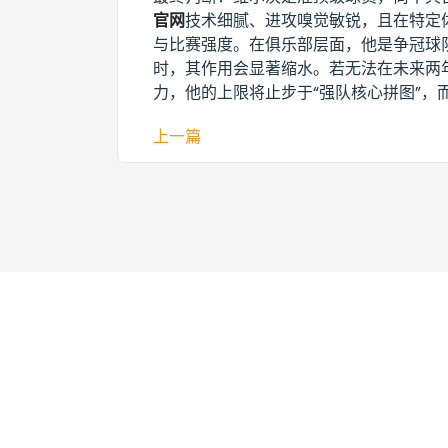
官网
技术细腻、进攻嗅觉敏锐，且在特定
与比赛强度。在俱乐部层面，他是争冠球
时，其作用会显著缩水。若无法在未来两
力，他的上限将止步于“强队核心拼图”，
上一篇
导