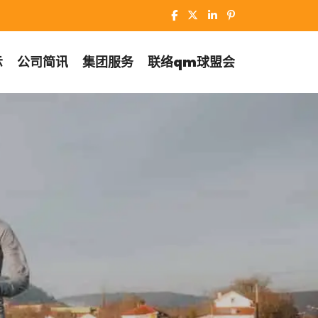
示
公司简讯
集团服务
联络
qm球盟会