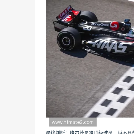
最终判断：维尔茨是准顶级球员，尚不具