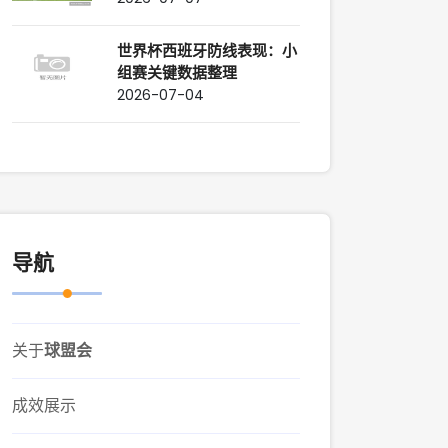
世界杯西班牙防线表现：小
组赛关键数据整理
2026-07-04
导航
关于
球盟会
成效展示