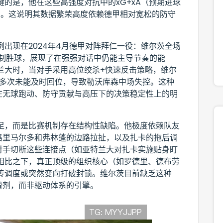
的是，他在这些高强度对抗中的xG+xA（预期进球
.87。这说明其数据繁荣高度依赖德甲相对宽松的防守
出现在2024年4月德甲对阵拜仁一役：维尔茨全场
入制胜球，展现了在强强对话中仍能主导节奏的能
兰大时，当对手采用高位绞杀+快速反击策略，维尔
段多次未能及时回位，导致勒沃库森中场失控。这种
在无球跑动、防守贡献与高压下的决策稳定性上的明
足，而是比赛机制存在结构性缺陷。他极度依赖队友
格里马尔多和弗林蓬的边路拉扯，以及扎卡的拖后调
对手切断这些连接点（如亚特兰大对扎卡实施贴身盯
相比之下，真正顶级的组织核心（如罗德里、德布劳
传调度或突然变向打破封锁。维尔茨目前缺乏这种
滑剂，而非驱动体系的引擎。