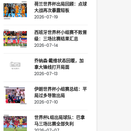
荷兰世界杯出局回顾：点球
大战再次暴露短板
2026-07-19
西班牙世界杯小组赛不败晋
级：三场比赛结果汇总
2026-07-14
乔纳森·戴维状态回暖，加
拿大锋线打开局面
2026-07-13
伊朗世界杯小组赛总结：平
局过多导致出局
2026-07-10
世界杯L组出局球队：巴拿
马三场比赛全部失利
2026-07-07