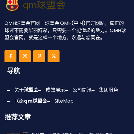
QMH球盟会官网 - 球盟会·QMH(中国)官方网站，真正的
球迷不需要华丽辞藻，只需要一个能懂您的地方。QMH球
盟会官网，就是这样一个地方，永远与您同在。
导航
关于
球盟会
成效展示
公司简讯
集团服务
联络
qm球盟会
SiteMap
推荐文章