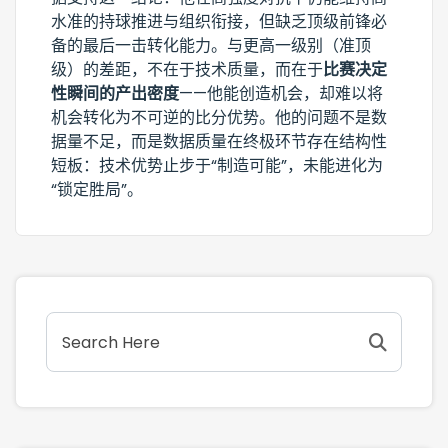
水准的持球推进与组织衔接，但缺乏顶级前锋必
备的最后一击转化能力。与更高一级别（准顶
级）的差距，不在于技术质量，而在于
比赛决定
性瞬间的产出密度
——他能创造机会，却难以将
机会转化为不可逆的比分优势。他的问题不是数
据量不足，而是数据质量在终极环节存在结构性
短板：技术优势止步于“制造可能”，未能进化为
“锁定胜局”。