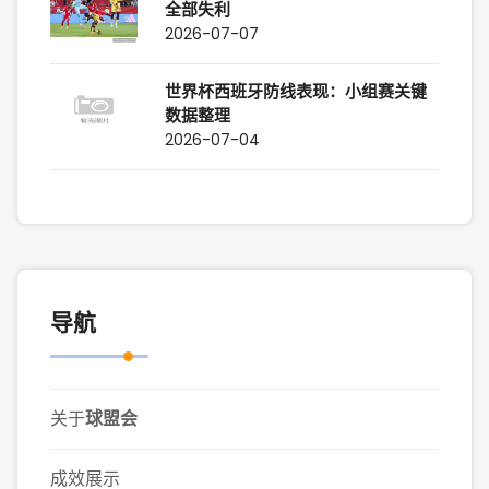
全部失利
2026-07-07
世界杯西班牙防线表现：小组赛关键
数据整理
2026-07-04
导航
关于
球盟会
成效展示