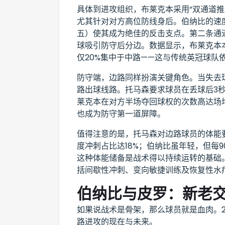
具体到进攻组织，布莱克本采用“双通道推
尤其针对对方高位防线身后。伯纳比的速度
五）使其成为绝佳的反击支点。第二条通
球吸引防守后分边。数据显示，布莱克本本
仅20%集中于中路——这与传统英冠球队
防守端，边路同样扮演关键角色。当失去
路出球线路。托马森要求球员在丢球后3秒
莱克本在对方半场夺回球权的次数高达场均
也成为防守第一道屏障。
值得注意的是，托马森对边路球员的体能要
度冲刺占比达18%；伯纳比虽年轻，但每9
这种体能储备是战术得以持续运转的基础
括间歇性冲刺、变向敏捷训练及恢复性水
伯纳比与皮罗：新老
如果说战术是骨架，那么球员就是血肉。2
路进攻的现在与未来。