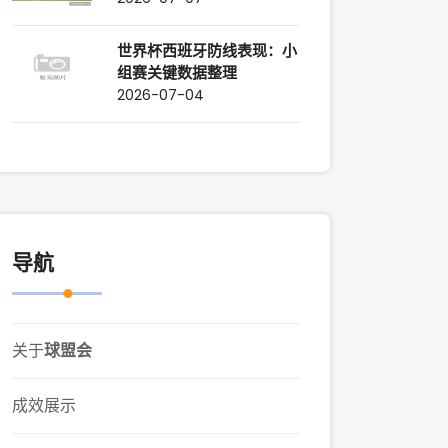
世界杯西班牙防线表现：小
组赛关键数据整理
2026-07-04
导航
关于
球盟会
成效展示