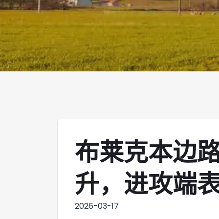
布莱克本边
升，进攻端
2026-03-17