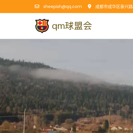
sheepish@qq.com
成都市成华区泰兴路36