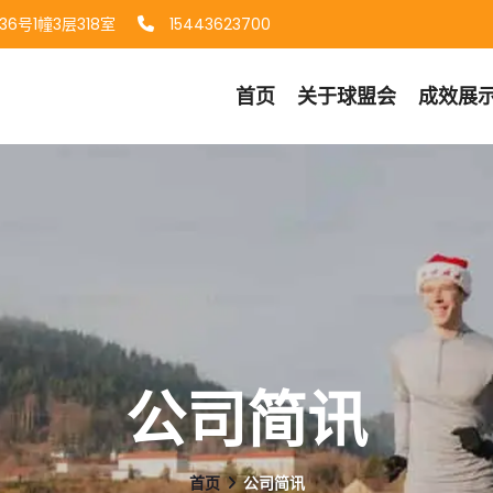
号1幢3层318室
15443623700
首页
关于
球盟会
成效展
公司简讯
首页
公司简讯