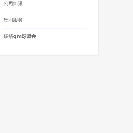
公司简讯
集团服务
联络
qm球盟会