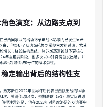
术角色演变：从边路支点到
苏斯在巴西国家队的出场记录与战术影响力已发生显著
战以来，他经历了从边缘轮换到常规首发的过渡，尤其
年龄增长与锋线结构重组，热苏斯逐渐被赋予更核心
2024年友谊赛阶段，他多次以中锋身份首发出场，并
展现出超越传统9号位的战术弹性。
：稳定输出背后的结构性支
e的统计，热苏斯在2022年世界杯后代表巴西队出战的14场
.1次、关键传球1.4次，预期进球（xG）与实际进球
。值得注意的是，他在2023年对阵摩洛哥的友谊赛中