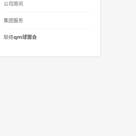
公司简讯
集团服务
联络
qm球盟会