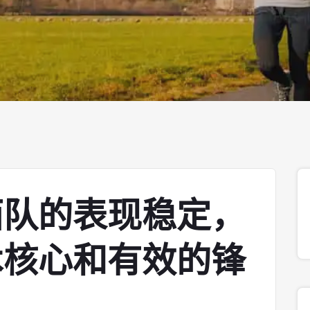
西队的表现稳定，
术核心和有效的锋