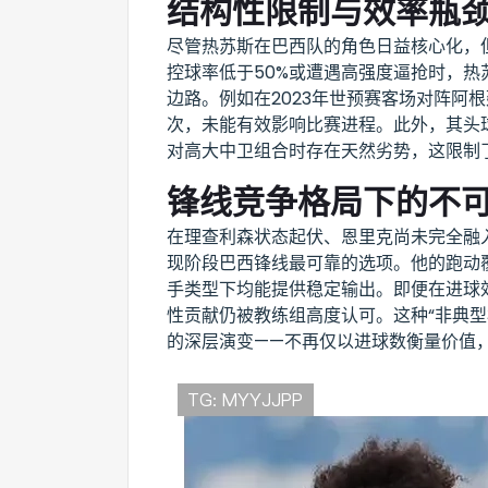
结构性限制与效率瓶
尽管热苏斯在巴西队的角色日益核心化，
控球率低于50%或遭遇高强度逼抢时，
边路。例如在2023年世预赛客场对阵阿
次，未能有效影响比赛进程。此外，其头球
对高大中卫组合时存在天然劣势，这限制
锋线竞争格局下的不
在理查利森状态起伏、恩里克尚未完全融
现阶段巴西锋线最可靠的选项。他的跑动
手类型下均能提供稳定输出。即便在进球
性贡献仍被教练组高度认可。这种“非典型
的深层演变——不再仅以进球数衡量价值