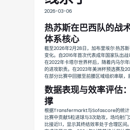
2026-03-06
热苏斯在巴西队的战
体系核心
截至2026年2月28日，加布里埃尔·热
变化。自2016年首次代表成年国家队出
在2022年卡塔尔世界杯后，随着内马尔
的进攻职责。在2023年美洲杯预选赛及
在部分比赛中回撤至前腰区域组织串联，
数据表现与效率评估
撑
根据Transfermarkt与Sofascor
比赛中贡献5粒进球与3次助攻，场均射门2
比接近1:1，显示其终结效率处于合理区间