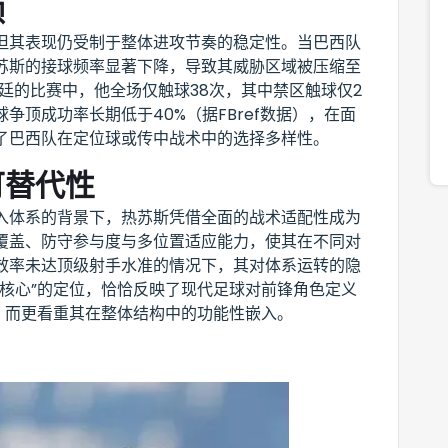
颈
但其表现仍受制于整体进攻节奏的稳定性。当巴西队
热苏斯的接球频率显著下降，导致其威胁区域被压缩至
根廷的比赛中，他全场仅触球38次，其中禁区触球仅2
争顶成功率长期低于40%（据FBref数据），在面
了巴西队在定位球或传中战术中的选择多样性。
可替代性
入体系的背景下，热苏斯凭借全面的战术适配性成为
覆盖、防守参与度与多位置适应能力，使其在不同对
效率未达顶级射手水准的情况下，其对体系运转的隐
核心”的定位，恰恰反映了现代足球对前锋角色定义
，而更看重其在整体结构中的功能性嵌入。