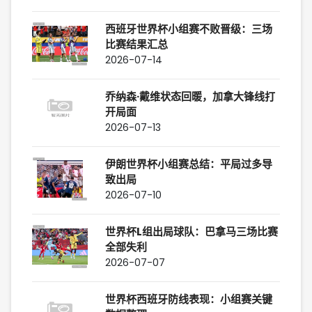
西班牙世界杯小组赛不败晋级：三场
比赛结果汇总
2026-07-14
乔纳森·戴维状态回暖，加拿大锋线打
开局面
2026-07-13
伊朗世界杯小组赛总结：平局过多导
致出局
2026-07-10
世界杯L组出局球队：巴拿马三场比赛
全部失利
2026-07-07
世界杯西班牙防线表现：小组赛关键