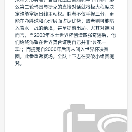
么第二轮韩国与捷克的直接对话就将极大程度决
定谁能掌握出线主动权。胜者不仅手握三分，更
能在净胜球和心理层面占据优势；败者则可能陷
入背水一战的绝境，甚至提前出局。尤其对韩国
而言，自2002年本土世界杯创造四强奇迹后，他
们始终渴望在世界舞台证明自己并非“昙花一
现”；而捷克自2006年后再未闯入世界杯决赛
圈，此番重返赛场，全队上下志在突破小组赛魔
咒。