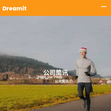
公司简讯
首页
公司简讯