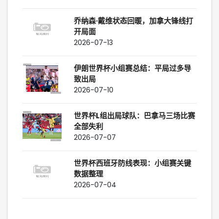
乔纳森·戴维状态回暖，加拿大锋线打
开局面
2026-07-13
伊朗世界杯小组赛总结：平局过多导
致出局
2026-07-10
世界杯L组出局球队：巴拿马三场比赛
全部失利
2026-07-07
世界杯西班牙防线表现：小组赛关键
数据整理
2026-07-04