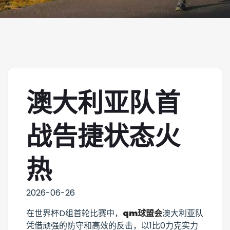
澳大利亚队首
战告捷状态火
热
2026-06-26
在世界杯D组首轮比赛中，
qm球盟会
澳大利亚队
凭借顽强的防守和高效的反击，以1比0力克实力