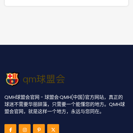
QMH球盟会官网 - 球盟会·QMH(中国)官方网站，真正的
球迷不需要华丽辞藻，只需要一个能懂您的地方。QMH球
盟会官网，就是这样一个地方，永远与您同在。