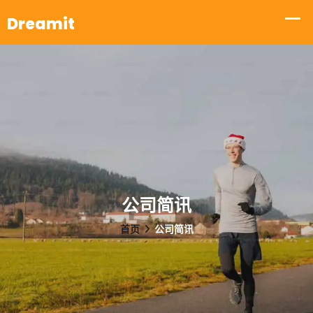
公司简讯
首页
公司简讯