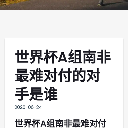
世界杯A组南非
最难对付的对
手是谁
2026-06-24
世界杯A组南非最难对付