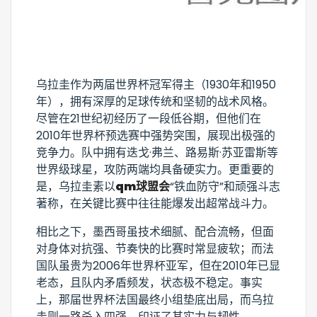
乌拉圭作为两届世界杯冠军得主（1930年和1950
年），拥有深厚的足球传统和坚韧的战术风格。
尽管在21世纪初经历了一段低谷期，但他们在
2010年世界杯预选赛中强势突围，展现出极强的
竞争力。队中拥有迭戈·弗兰、路易斯·苏亚雷斯等
世界级球星，攻防两端均具备硬实力。更重要的
是，乌拉圭素以
qm球盟会
“铁血防守”和顽强斗志
著称，在关键比赛中往往能爆发出超常战斗力。
相比之下，墨西哥虽技术细腻、配合流畅，但面
对身体对抗强、节奏快的比赛时常显疲软；而法
国队虽贵为2006年世界杯亚军，但在2010年已显
老态，且队内矛盾频发，状态极不稳定。事实
上，那届世界杯法国最终小组垫底出局，而乌拉
圭则一路杀入四强，印证了其实力与韧性。