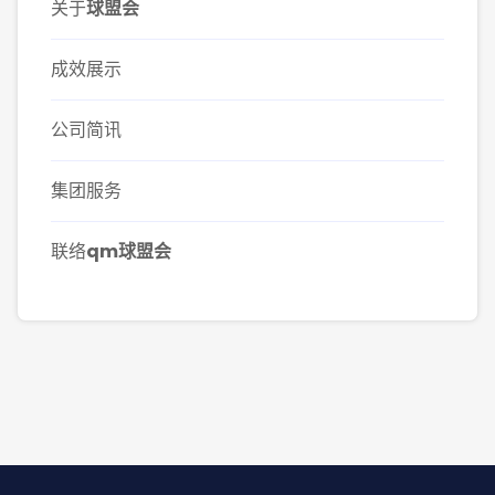
关于
球盟会
成效展示
公司简讯
集团服务
联络
qm球盟会