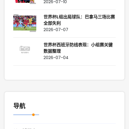
2026-07-10
世界杯L组出局球队：巴拿马三场比赛
全部失利
2026-07-07
世界杯西班牙防线表现：小组赛关键
数据整理
2026-07-04
导航