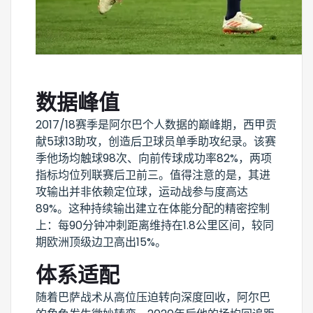
数据峰值
2017/18赛季是阿尔巴个人数据的巅峰期，西甲贡
献5球13助攻，创造后卫球员单季助攻纪录。该赛
季他场均触球98次、向前传球成功率82%，两项
指标均位列联赛后卫前三。值得注意的是，其进
攻输出并非依赖定位球，运动战参与度高达
89%。这种持续输出建立在体能分配的精密控制
上：每90分钟冲刺距离维持在1.8公里区间，较同
期欧洲顶级边卫高出15%。
体系适配
随着巴萨战术从高位压迫转向深度回收，阿尔巴