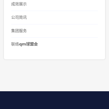
成效展示
公司简讯
集团服务
联络
qm球盟会