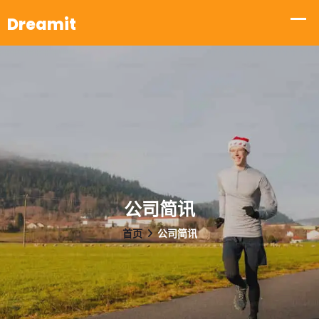
公司简讯
首页
公司简讯