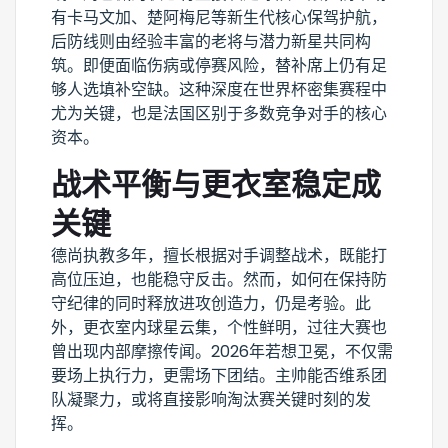
有卡马文加、楚阿梅尼等新生代核心保驾护航，
后防线则由经验丰富的老将与潜力新星共同构
筑。即便面临伤病或停赛风险，替补席上仍有足
够人选填补空缺。这种深度在世界杯密集赛程中
尤为关键，也是法国区别于多数竞争对手的核心
资本。
战术平衡与更衣室稳定成
关键
德尚执教多年，擅长根据对手调整战术，既能打
高位压迫，也能稳守反击。然而，如何在保持防
守纪律的同时释放进攻创造力，仍是考验。此
外，更衣室内球星云集，个性鲜明，过往大赛也
曾出现内部摩擦传闻。2026年若想卫冕，不仅需
要场上执行力，更需场下团结。主帅能否维系团
队凝聚力，或将直接影响淘汰赛关键时刻的发
挥。