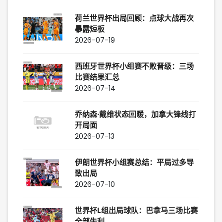
荷兰世界杯出局回顾：点球大战再次
暴露短板
2026-07-19
西班牙世界杯小组赛不败晋级：三场
比赛结果汇总
2026-07-14
乔纳森·戴维状态回暖，加拿大锋线打
开局面
2026-07-13
伊朗世界杯小组赛总结：平局过多导
致出局
2026-07-10
世界杯L组出局球队：巴拿马三场比赛
全部失利