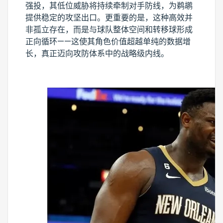
强投，其低位威胁将持续牵制对手防线，为鹈鹕
提供稳定的攻坚出口。更重要的是，这种高效并
非孤立存在，而是与球队整体空间和转移球形成
正向循环——这使其角色价值超越单纯的数据增
长，真正迈向攻防体系中的战略级内线。