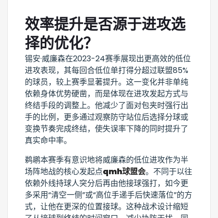
效率提升是否源于进攻选
择的优化？
锡安·威廉森在2023-24赛季展现出更高效的低位
进攻表现，其每回合低位单打得分超过联盟85%
的球员，较上赛季显著提升。这一变化并非单纯
依赖身体优势硬凿，而是体现在进攻发起方式与
终结手段的调整上。他减少了面对包夹时强行出
手的比例，更多通过观察防守站位后选择分球或
变换节奏完成终结，使失误率下降的同时提升了
真实命中率。
鹈鹕本赛季有意识地将威廉森的低位进攻作为半
场阵地战的核心发起点
qmh球盟会
。不同于以往
依赖外线持球人突分后再由他接球强打，如今更
多采用“清空一侧”或“高位手递手后快速落位”的方
式，让他在更深的位置接球。这种战术设计缩短