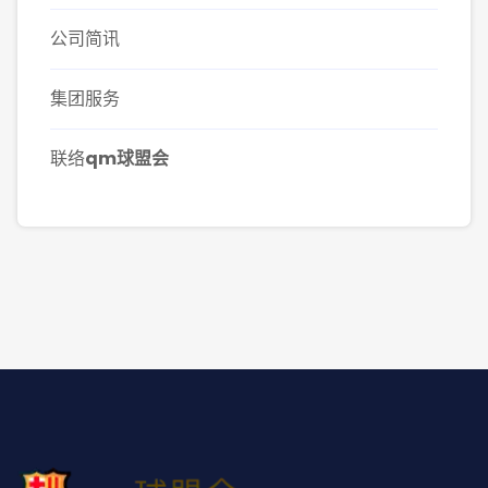
公司简讯
集团服务
联络
qm球盟会