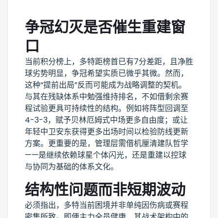
争冠幻灭是否催生重建窗
口
当前积分榜上，多特距榜首已有7分差距，且净胜
球劣势明显，争冠希望实质已微乎其微。然而，
这种“提前出局”反而可能成为战略调整的契机。
与其在残缺体系中勉强维持排名，不如借剩余赛
程试验更具可持续性的结构。例如将阵型回调至
4-3-3，赋予贝林厄姆式中场更多自由度；或让
年轻中卫安东获得更多出场时间以检验防线更新
方案。更重要的是，管理层需借机厘清建队哲学
——是继续依赖球星个体闪光，还是重建以控球
与协同为基础的体系文化。
结构性问题而非短期波动
必须指出，多特当前困境并非单纯因伤病或赛程
密集所致。即便主力全员健康，其战术架构中的