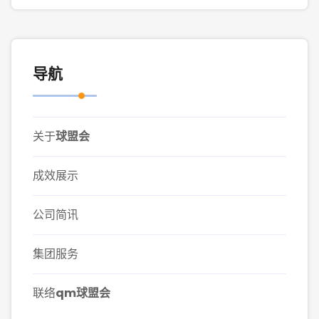
导航
关于
球盟会
成效展示
公司简讯
集团服务
联络
qm球盟会