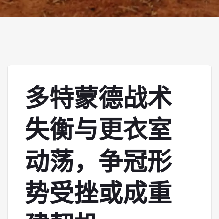
多特蒙德战术
失衡与更衣室
动荡，争冠形
势受挫或成重