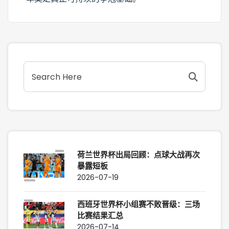
荷兰世界杯出局回顾：点球大战再次
暴露短板
2026-07-19
西班牙世界杯小组赛不败晋级：三场
比赛结果汇总
2026-07-14