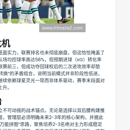
危机
纸面实力，联赛排名也未彻底崩盘，但这恰恰掩盖了
场均控球率高达58%，但预期进球（xG）转化率
联赛前三，但成功夺回球权后的二次进攻效率却垫
弱转换”的矛盾组合，说明当前模式并非阶段性低迷，
继续依赖球星灵光一现而非体系驱动，赛季末段面对
上升。
始
立不可动摇的战术锚点。无论是选择以双后腰构建推
，管理层必须明确未来2-3年的核心架构，并据此
万能拼图”思路，聚焦培养2-3名绝对主力形成稳定