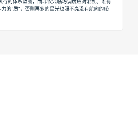
执行的体系蓝图，而非仅凭临场调度应对混乱。唯有
斗力的“质”，否则再多的星光也照不亮没有航向的船
航
推荐文章
伊拉克重返世界杯舞
关于
球盟会
成效展示
组小组赛经历整理
公司简讯
集团服务
2026-07-18