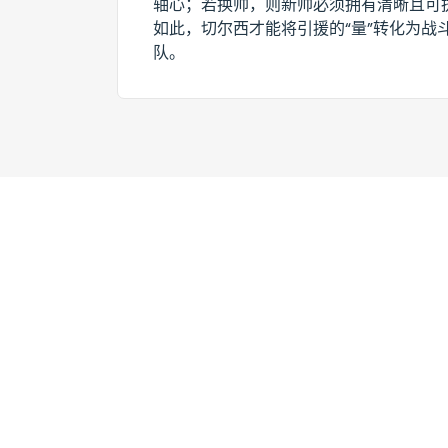
轴心；若换帅，则新帅必须拥有清晰且可
如此，切尔西才能将引援的“量”转化为战
队。
导
QMH球盟会官网 - 球盟会·QMH(中
国)官方网站，真正的球迷不需要
华丽辞藻，只需要一个能懂您的地