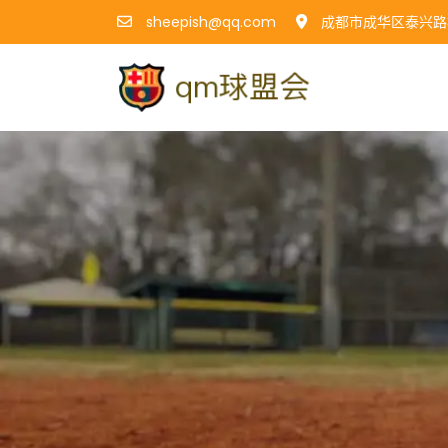
sheepish@qq.com
成都市成华区泰兴路36