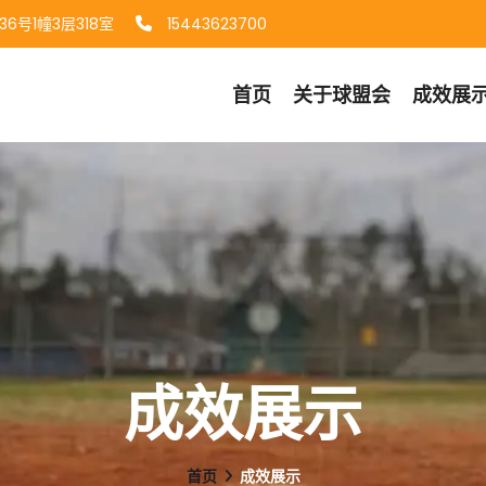
号1幢3层318室
15443623700
首页
关于
球盟会
成效展
成效展示
首页
成效展示