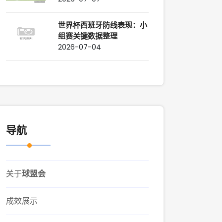
世界杯西班牙防线表现：小
组赛关键数据整理
2026-07-04
导航
关于
球盟会
成效展示