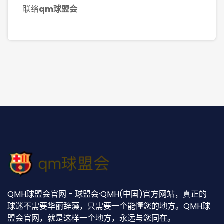
联络
qm球盟会
QMH球盟会官网 - 球盟会·QMH(中国)官方网站，真正的
球迷不需要华丽辞藻，只需要一个能懂您的地方。QMH球
盟会官网，就是这样一个地方，永远与您同在。