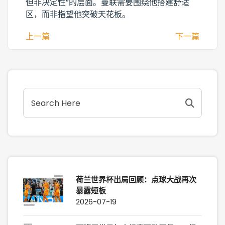
但非决定性”的层面。曼联需要围绕他搭建舒适
区，而非指望他突破天花板。
上一篇
下一篇
荷兰世界杯出局回顾：点球大战再次
暴露短板
2026-07-19