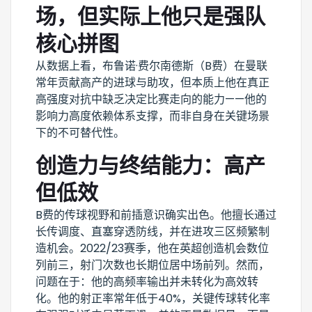
场，但实际上他只是强队
核心拼图
从数据上看，布鲁诺·费尔南德斯（B费）在曼联
常年贡献高产的进球与助攻，但本质上他在真正
高强度对抗中缺乏决定比赛走向的能力——他的
影响力高度依赖体系支撑，而非自身在关键场景
下的不可替代性。
创造力与终结能力：高产
但低效
B费的传球视野和前插意识确实出色。他擅长通过
长传调度、直塞穿透防线，并在进攻三区频繁制
造机会。2022/23赛季，他在英超创造机会数位
列前三，射门次数也长期位居中场前列。然而，
问题在于：他的高频率输出并未转化为高效转
化。他的射正率常年低于40%，关键传球转化率