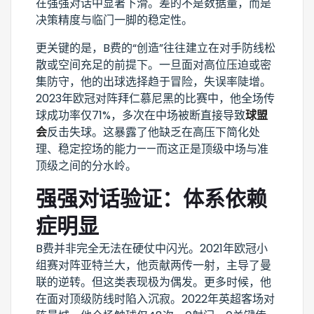
在强强对话中显著下滑。差的不是数据量，而是
决策精度与临门一脚的稳定性。
更关键的是，B费的“创造”往往建立在对手防线松
散或空间充足的前提下。一旦面对高位压迫或密
集防守，他的出球选择趋于冒险，失误率陡增。
2023年欧冠对阵拜仁慕尼黑的比赛中，他全场传
球成功率仅71%，多次在中场被断直接导致
球盟
会
反击失球。这暴露了他缺乏在高压下简化处
理、稳定控场的能力——而这正是顶级中场与准
顶级之间的分水岭。
强强对话验证：体系依赖
症明显
B费并非完全无法在硬仗中闪光。2021年欧冠小
组赛对阵亚特兰大，他贡献两传一射，主导了曼
联的逆转。但这类表现极为偶发。更多时候，他
在面对顶级防线时陷入沉寂。2022年英超客场对