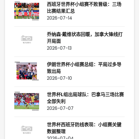
西班牙世界杯小组赛不败晋级：三场
比赛结果汇总
2026-07-14
乔纳森·戴维状态回暖，加拿大锋线打
开局面
2026-07-13
伊朗世界杯小组赛总结：平局过多导
致出局
2026-07-10
世界杯L组出局球队：巴拿马三场比赛
全部失利
2026-07-07
世界杯西班牙防线表现：小组赛关键
数据整理
2026-07-04