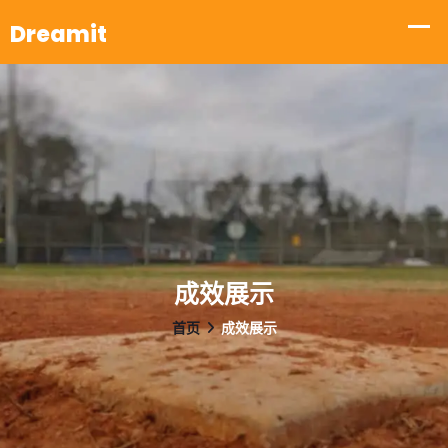
成效展示
首页
成效展示