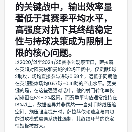
的关键战中，输出效率显
著低于其赛季平均水平，
高强度对抗下其终结稳定
性与持球决策成为限制上
限的核心问题。
以2020/21至2024/25赛季为观察窗口，萨拉赫
在英超对阵曼联和曼城的12场正赛中，仅贡献5球
2助攻，场均直接参与进球0.58个，远低于同期他
在英超整体场均0.87球+0.41助的产出水平。更关
键的是，在这些强强对话中，他的射门转化率长
期徘徊在8%–12%区间，而赛季平均值通常维持在
18%以上。数据差异并非偶然——当对手防线压缩
空间、施压强度提升时，萨拉赫依赖速度与内切
的进攻模式遭遇系统性遏制，其终结环节的稳定
性短板被放大。