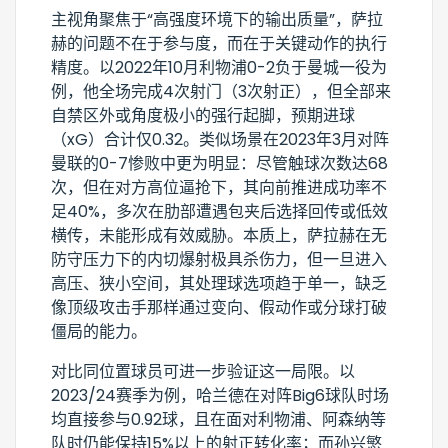
主视角聚焦于“高强度环境下的输出质量”，萨拉
赫的问题不在于参与度，而在于关键动作的执行
精度。以2022年10月利物浦0-2负于曼城一役为
例，他全场完成4次射门（3次射正），但全部来
自禁区外或角度极小的强行起脚，预期进球
（xG）合计仅0.32。类似场景在2023年3月对阵
曼联的0-7惨败中更为明显：尽管触球次数达68
次，但在对方高位逼抢下，其向前推进成功率不
足40%，多次在肋部遭遇包夹后选择回传或低效
横传，未能形成有效威胁。本质上，萨拉赫在无
防守压力下的内切爆射极具杀伤力，但一旦进入
高压、狭小空间，其处理球选项趋于单一，缺乏
像顶级攻击手那样通过变向、假动作或分球打破
僵局的能力。
对比同位置球员可进一步验证这一局限。以
2023/24赛季为例，哈兰德在对阵Big6球队时场
均直接参与0.92球，且在面对利物浦、阿森纳等
队时仍能保持15%以上的射正转化率；而孙兴慜