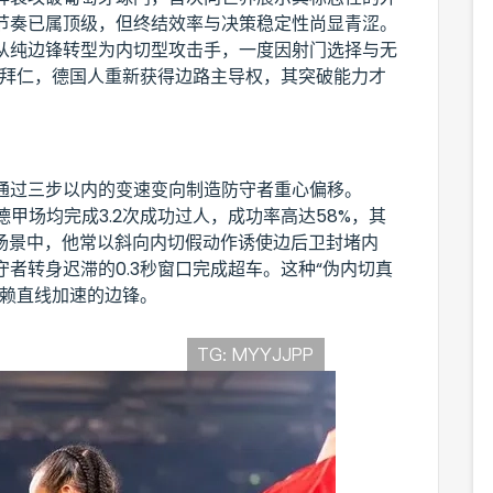
节奏已属顶级，但终结效率与决策稳定性尚显青涩。
从纯边锋转型为内切型攻击手，一度因射门选择与无
会拜仁，德国人重新获得边路主导权，其突破能力才
通过三步以内的变速变向制造防守者重心偏移。
季他在德甲场均完成3.2次成功过人，成功率高达58%，其
型场景中，他常以斜向内切假动作诱使边后卫封堵内
者转身迟滞的0.3秒窗口完成超车。这种“伪内切真
依赖直线加速的边锋。