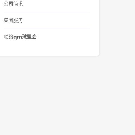
公司简讯
集团服务
联络
qm球盟会