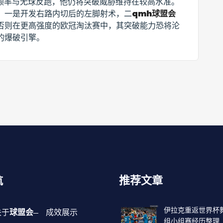
向频率与无球反跑，他仍将突破威胁维持在较高水准。
：一是开发右路内切后的左脚射术，二
qmh球盟会
否则在更高强度的欧冠淘汰赛中，其突破能力恐将沦
的爆破引擎。
航
推荐文章
伊拉克重返世界杯舞
关于
球盟会
成效展示
组小组赛经历整理