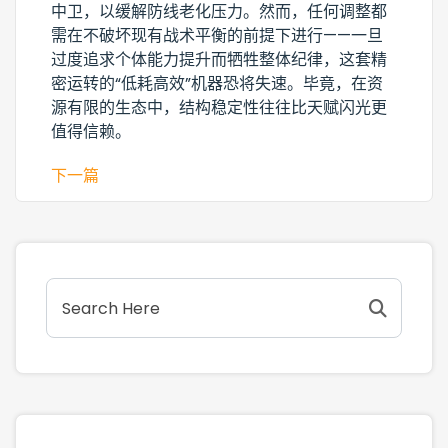
中卫，以缓解防线老化压力。然而，任何调整都
需在不破坏现有战术平衡的前提下进行——一旦
过度追求个体能力提升而牺牲整体纪律，这套精
密运转的“低耗高效”机器恐将失速。毕竟，在资
源有限的生态中，结构稳定性往往比天赋闪光更
值得信赖。
下一篇