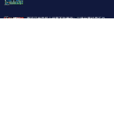
西班牙世界杯小组赛不败晋级：三场比赛结果汇总
2026-07-14
找到我们
地址:
成都市成华区泰兴路36号1幢3层318室
电话:
15443623700
邮箱:
sheepish@qq.com