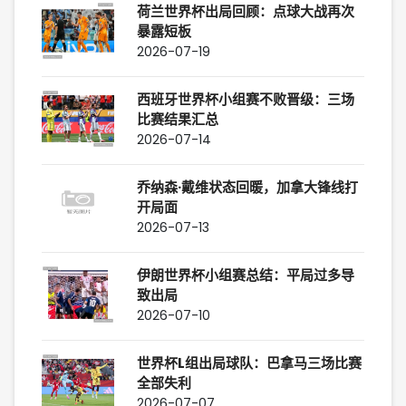
荷兰世界杯出局回顾：点球大战再次
暴露短板
2026-07-19
西班牙世界杯小组赛不败晋级：三场
比赛结果汇总
2026-07-14
乔纳森·戴维状态回暖，加拿大锋线打
开局面
2026-07-13
伊朗世界杯小组赛总结：平局过多导
致出局
2026-07-10
世界杯L组出局球队：巴拿马三场比赛
全部失利
2026-07-07