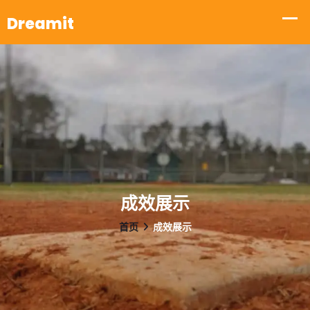
成效展示
首页
成效展示