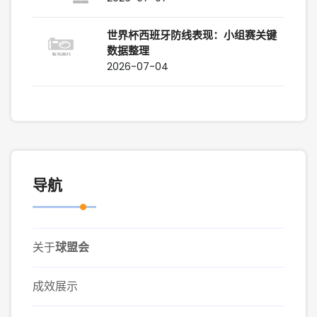
世界杯西班牙防线表现：小组赛关键
数据整理
2026-07-04
导航
关于
球盟会
成效展示