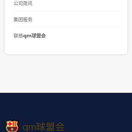
公司简讯
集团服务
联络
qm球盟会