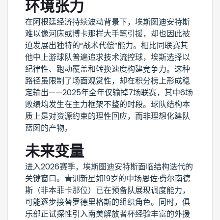
环境张力
在阿根廷经济持续波动背景下，埃斯图迪安特斯
难以像河床或博卡那样大手笔引援，却也因此被
迫发展出独特的“战术代偿”能力。相比同联赛其
他中上游球队普遍追求技术流控球，埃斯选择以
纪律性、跑动覆盖和转换速度构建竞争力。这种
路径虽限制了场面观赏性，却在积分榜上形成稳
定输出——2025年全年仅输掉7场联赛，其中6场
败绩均发生在主力框架不整的时段。球队结构本
质上是对资源约束的理性回应，而非理想化建队
蓝图的产物。
未来变量
进入2026赛季，埃斯图迪安特斯面临结构迭代的
关键窗口。青训新星如19岁的中场恩佐·费尔南德
斯（非本菲卡那位）已在预备队展现调度能力，
可能逐步接替罗德里格斯的组织角色。同时，俱
乐部正试探性引入南美解放者杯经验丰富的外援