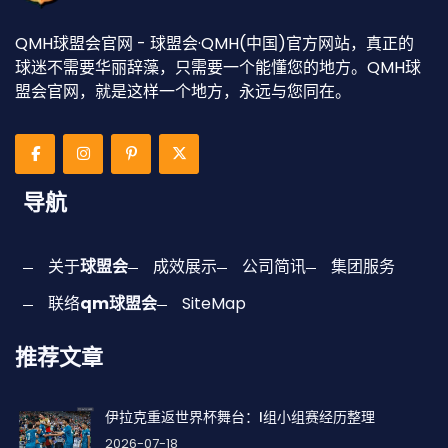
QMH球盟会官网 - 球盟会·QMH(中国)官方网站，真正的
球迷不需要华丽辞藻，只需要一个能懂您的地方。QMH球
盟会官网，就是这样一个地方，永远与您同在。
导航
关于
球盟会
成效展示
公司简讯
集团服务
联络
qm球盟会
SiteMap
推荐文章
伊拉克重返世界杯舞台：I组小组赛经历整理
2026-07-18