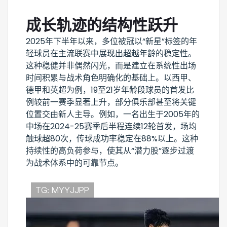
成长轨迹的结构性跃升
2025年下半年以来，多位被冠以“新星”标签的年
轻球员在主流联赛中展现出超越年龄的稳定性。
这种稳健并非偶然闪光，而是建立在系统性出场
时间积累与战术角色明确化的基础上。以西甲、
德甲和英超为例，19至21岁年龄段球员的首发比
例较前一赛季显著上升，部分俱乐部甚至将关键
位置交由新人主导。例如，一名出生于2005年的
中场在2024-25赛季后半程连续12轮首发，场均
触球超80次，传球成功率稳定在88%以上。这种
持续性的高负荷参与，使其从“潜力股”逐步过渡
为战术体系中的可靠节点。