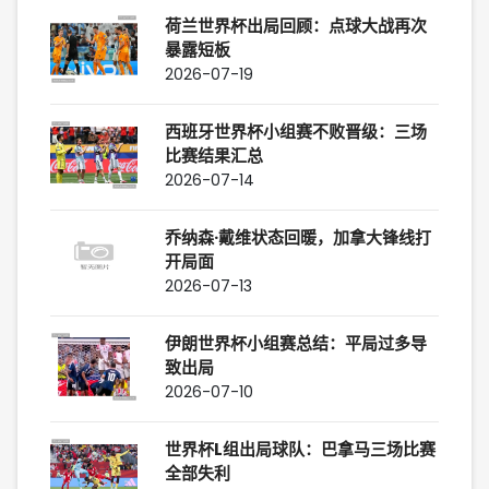
荷兰世界杯出局回顾：点球大战再次
暴露短板
2026-07-19
西班牙世界杯小组赛不败晋级：三场
比赛结果汇总
2026-07-14
乔纳森·戴维状态回暖，加拿大锋线打
开局面
2026-07-13
伊朗世界杯小组赛总结：平局过多导
致出局
2026-07-10
世界杯L组出局球队：巴拿马三场比赛
全部失利