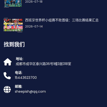
2026-07-18
西班牙世界杯小组赛不败晋级：三场比赛结果汇总
2026-07-14
找到我们
地址:
成都市成华区泰兴路36号1幢3层318室
电话:
15443623700
邮箱:
sheepish@qq.com