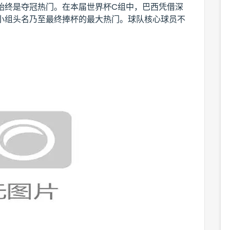
始终是夺冠热门。在本届世界杯C组中，巴西凭借深
小组头名乃至最终捧杯的最大热门。球队核心球员不
。