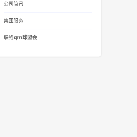
公司简讯
集团服务
联络
qm球盟会