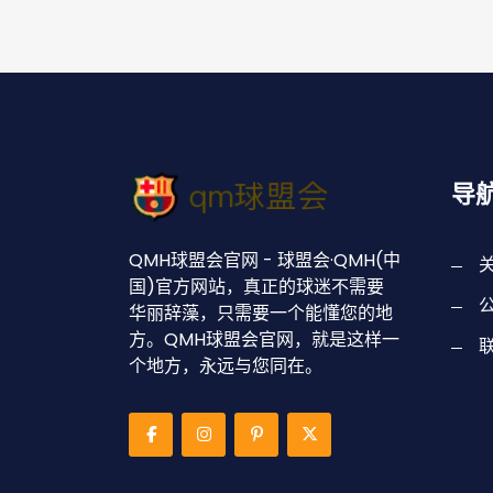
导
QMH球盟会官网 - 球盟会·QMH(中
国)官方网站，真正的球迷不需要
华丽辞藻，只需要一个能懂您的地
方。QMH球盟会官网，就是这样一
个地方，永远与您同在。