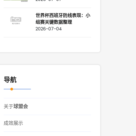
世界杯西班牙防线表现：小
组赛关键数据整理
2026-07-04
导航
关于
球盟会
成效展示