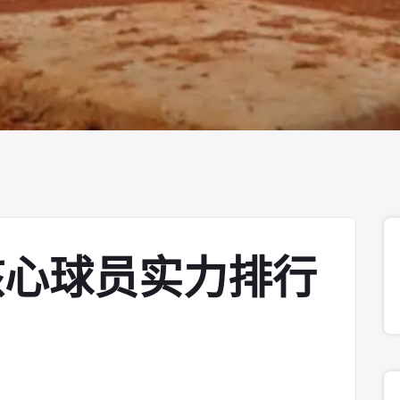
核心球员实力排行