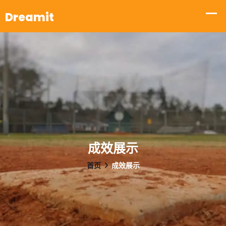
成效展示
首页
成效展示