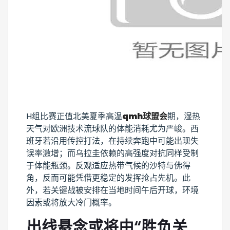
H组比赛正值北美夏季高温
qmh球盟会
期，湿热
天气对欧洲技术流球队的体能消耗尤为严峻。西
班牙若沿用传控打法，在持续奔跑中可能出现失
误率激增；而乌拉圭依赖的高强度对抗同样受制
于体能瓶颈。反观适应热带气候的沙特与佛得
角，反而可能凭借更稳定的发挥抢占先机。此
外，若关键战被安排在当地时间午后开球，环境
因素或将放大冷门概率。
出线悬念或将由“胜负关