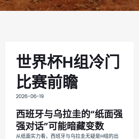
世界杯H组冷门
比赛前瞻
2026-06-19
西班牙与乌拉圭的“纸面强
强对话”可能暗藏变数
从纸面实力看，西班牙与乌拉圭无疑是H组的出