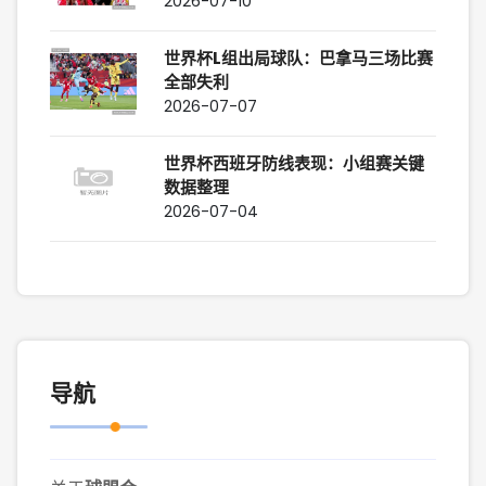
2026-07-10
世界杯L组出局球队：巴拿马三场比赛
全部失利
2026-07-07
世界杯西班牙防线表现：小组赛关键
数据整理
2026-07-04
导航