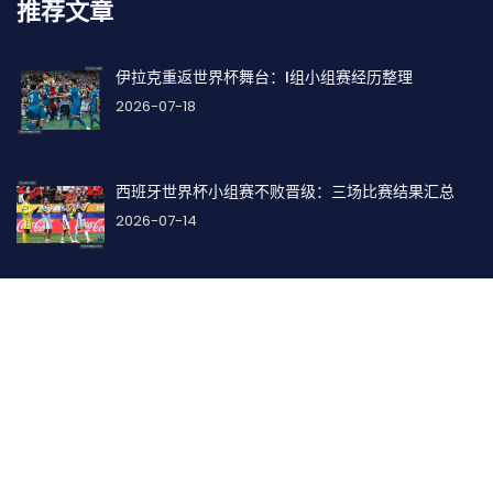
推荐文章
伊拉克重返世界杯舞台：I组小组赛经历整理
2026-07-18
西班牙世界杯小组赛不败晋级：三场比赛结果汇总
2026-07-14
找到我们
地址:
成都市成华区泰兴路36号1幢3层318室
电话:
15443623700