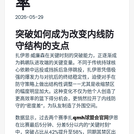
率
2026-05-29
突破如何成为改变内线防
守结构的支点
扎伊恩·威廉森在关键时刻的突破能力，正逐渐成
为鹈鹕队进攻端的关键变量。不同于传统持球核
心依赖中远投或挡拆后急停跳投，扎伊恩凭借极
强的爆发力与对抗后的终结稳定性，迫使对手在
防守策略上做出结构性调整——尤其是收缩禁区
的幅度明显加大。这种变化不仅为他个人创造了
更高效率的篮下得分机会，更悄然拉开了内线防
守的“密度差”，为队友制造了外围空间。
数据显示，过去两个赛季扎
qmh球盟会官网
伊恩
在比赛最后5分钟、分差5分以内的“关键时刻”
中，突破占比从42%提升至58%，同期其禁区出