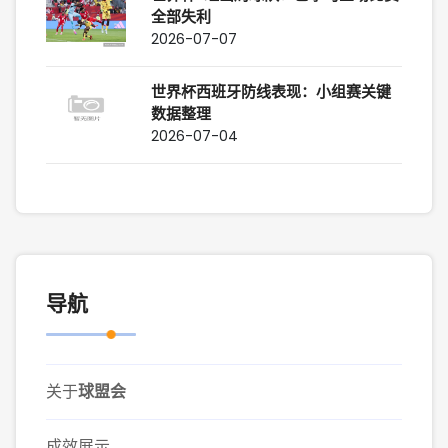
全部失利
2026-07-07
世界杯西班牙防线表现：小组赛关键
数据整理
2026-07-04
导航
关于
球盟会
成效展示