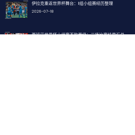
伊拉克重返世界杯舞台：I组小组赛经历整理
2026-07-18
西班牙世界杯小组赛不败晋级：三场比赛结果汇总
2026-07-14
找到我们
地址:
成都市成华区泰兴路36号1幢3层318室
电话:
15443623700
邮箱:
sheepish@qq.com